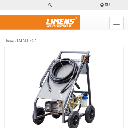
Skip
RU
to
main
content
Home
LM 314-40 E
Breadcrumb