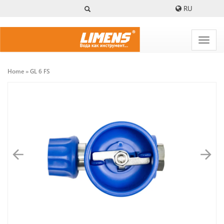
Skip
RU
to
main
content
Home
GL 6 FS
Breadcrumb