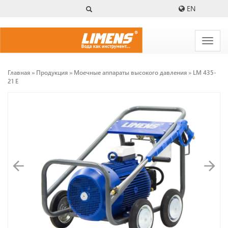
Перейти
EN
к
основному
содержанию
Главная
Продукция
Моечные аппараты высокого давления
LM 435-
21 E
Строка
навигации